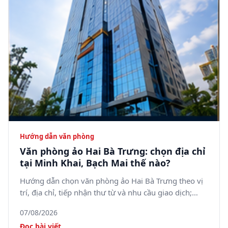
Hướng dẫn văn phòng
Văn phòng ảo Hai Bà Trưng: chọn địa chỉ
tại Minh Khai, Bạch Mai thế nào?
Hướng dẫn chọn văn phòng ảo Hai Bà Trưng theo vị
trí, địa chỉ, tiếp nhận thư từ và nhu cầu giao dịch;
tham khảo 5SOffice tại 05 Minh Khai, phường Bạch
07/08/2026
Mai.
Đọc bài viết