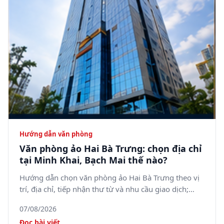
Hướng dẫn văn phòng
Văn phòng ảo Hai Bà Trưng: chọn địa chỉ
tại Minh Khai, Bạch Mai thế nào?
Hướng dẫn chọn văn phòng ảo Hai Bà Trưng theo vị
trí, địa chỉ, tiếp nhận thư từ và nhu cầu giao dịch;
tham khảo 5SOffice tại 05 Minh Khai, phường Bạch
07/08/2026
Mai.
Đọc bài viết