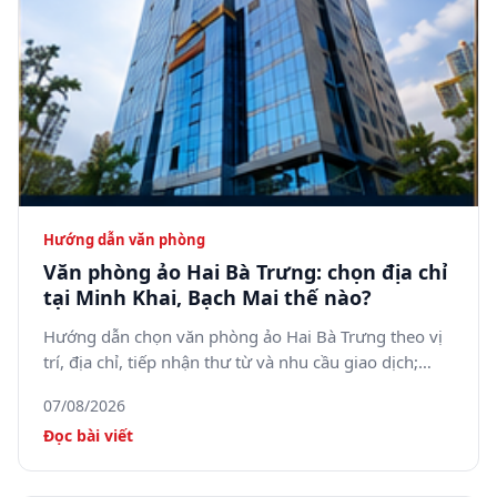
Hướng dẫn văn phòng
Văn phòng ảo Hai Bà Trưng: chọn địa chỉ
tại Minh Khai, Bạch Mai thế nào?
Hướng dẫn chọn văn phòng ảo Hai Bà Trưng theo vị
trí, địa chỉ, tiếp nhận thư từ và nhu cầu giao dịch;
tham khảo 5SOffice tại 05 Minh Khai, phường Bạch
07/08/2026
Mai.
Đọc bài viết