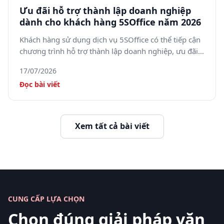
Ưu đãi hỗ trợ thành lập doanh nghiệp
dành cho khách hàng 5SOffice năm 2026
Khách hàng sử dụng dịch vụ 5SOffice có thể tiếp cận
chương trình hỗ trợ thành lập doanh nghiệp, ưu đãi
dịch vụ kế toán và thay đổi giấy phép kinh doanh
17/07/2026
trong năm 2026.
Đọc bài viết
Xem tất cả bài viết
CUNG CẤP LỰA CHỌN
Chọn đúng giải pháp văn