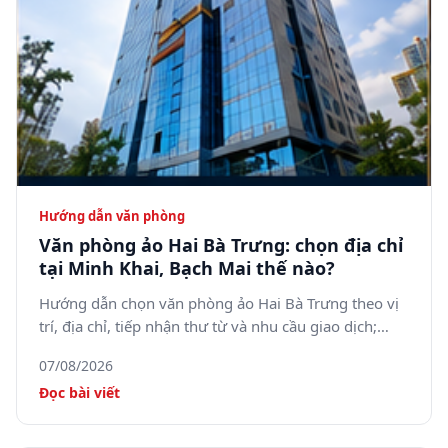
Hướng dẫn văn phòng
Văn phòng ảo Hai Bà Trưng: chọn địa chỉ
tại Minh Khai, Bạch Mai thế nào?
Hướng dẫn chọn văn phòng ảo Hai Bà Trưng theo vị
trí, địa chỉ, tiếp nhận thư từ và nhu cầu giao dịch;
tham khảo 5SOffice tại 05 Minh Khai, phường Bạch
07/08/2026
Mai.
Đọc bài viết