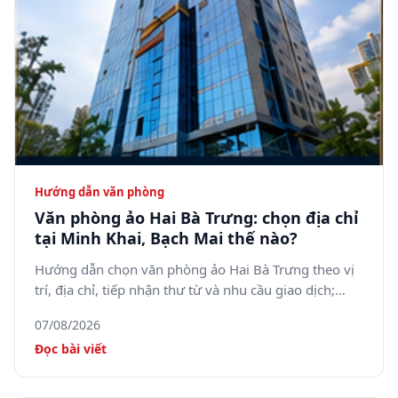
Hướng dẫn văn phòng
Văn phòng ảo Hai Bà Trưng: chọn địa chỉ
tại Minh Khai, Bạch Mai thế nào?
Hướng dẫn chọn văn phòng ảo Hai Bà Trưng theo vị
trí, địa chỉ, tiếp nhận thư từ và nhu cầu giao dịch;
tham khảo 5SOffice tại 05 Minh Khai, phường Bạch
07/08/2026
Mai.
Đọc bài viết