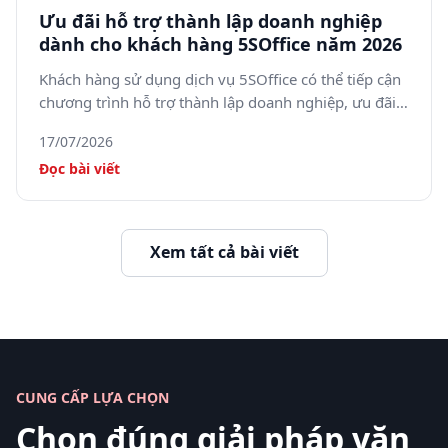
Ưu đãi hỗ trợ thành lập doanh nghiệp
dành cho khách hàng 5SOffice năm 2026
Khách hàng sử dụng dịch vụ 5SOffice có thể tiếp cận
chương trình hỗ trợ thành lập doanh nghiệp, ưu đãi
dịch vụ kế toán và thay đổi giấy phép kinh doanh
17/07/2026
trong năm 2026.
Đọc bài viết
Xem tất cả bài viết
CUNG CẤP LỰA CHỌN
Chọn đúng giải pháp văn