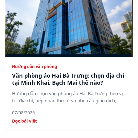
Hướng dẫn văn phòng
Văn phòng ảo Hai Bà Trưng: chọn địa chỉ
tại Minh Khai, Bạch Mai thế nào?
Hướng dẫn chọn văn phòng ảo Hai Bà Trưng theo vị
trí, địa chỉ, tiếp nhận thư từ và nhu cầu giao dịch;
tham khảo 5SOffice tại 05 Minh Khai, phường Bạch
07/08/2026
Mai.
Đọc bài viết