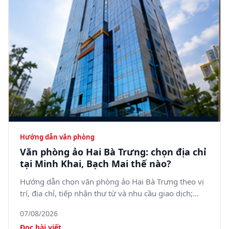
Hướng dẫn văn phòng
Văn phòng ảo Hai Bà Trưng: chọn địa chỉ
tại Minh Khai, Bạch Mai thế nào?
Hướng dẫn chọn văn phòng ảo Hai Bà Trưng theo vị
trí, địa chỉ, tiếp nhận thư từ và nhu cầu giao dịch;
tham khảo 5SOffice tại 05 Minh Khai, phường Bạch
07/08/2026
Mai.
Đọc bài viết