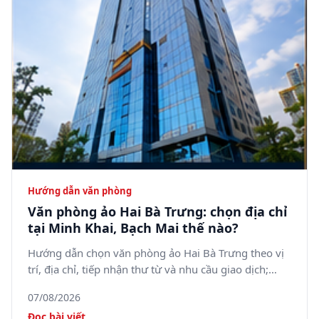
Hướng dẫn văn phòng
Văn phòng ảo Hai Bà Trưng: chọn địa chỉ
tại Minh Khai, Bạch Mai thế nào?
Hướng dẫn chọn văn phòng ảo Hai Bà Trưng theo vị
trí, địa chỉ, tiếp nhận thư từ và nhu cầu giao dịch;
tham khảo 5SOffice tại 05 Minh Khai, phường Bạch
07/08/2026
Mai.
Đọc bài viết