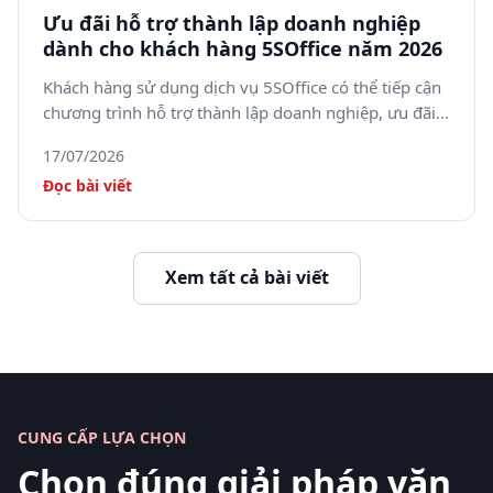
Ưu đãi hỗ trợ thành lập doanh nghiệp
dành cho khách hàng 5SOffice năm 2026
Khách hàng sử dụng dịch vụ 5SOffice có thể tiếp cận
chương trình hỗ trợ thành lập doanh nghiệp, ưu đãi
dịch vụ kế toán và thay đổi giấy phép kinh doanh
17/07/2026
trong năm 2026.
Đọc bài viết
Xem tất cả bài viết
CUNG CẤP LỰA CHỌN
Chọn đúng giải pháp văn