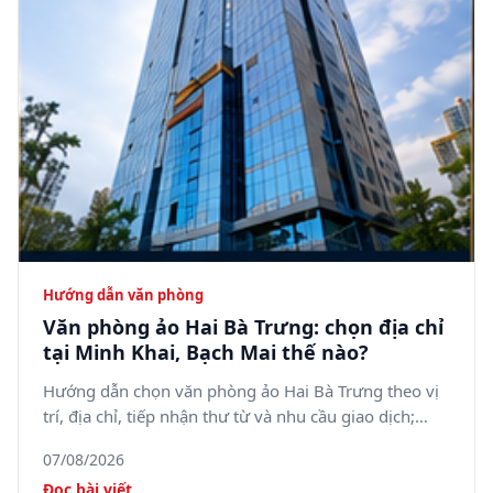
Hướng dẫn văn phòng
Văn phòng ảo Hai Bà Trưng: chọn địa chỉ
tại Minh Khai, Bạch Mai thế nào?
Hướng dẫn chọn văn phòng ảo Hai Bà Trưng theo vị
trí, địa chỉ, tiếp nhận thư từ và nhu cầu giao dịch;
tham khảo 5SOffice tại 05 Minh Khai, phường Bạch
07/08/2026
Mai.
Đọc bài viết