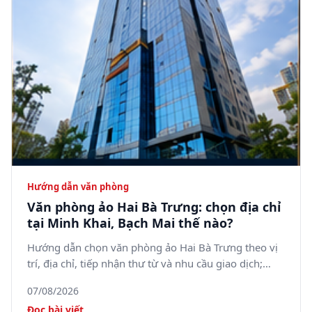
Hướng dẫn văn phòng
Văn phòng ảo Hai Bà Trưng: chọn địa chỉ
tại Minh Khai, Bạch Mai thế nào?
Hướng dẫn chọn văn phòng ảo Hai Bà Trưng theo vị
trí, địa chỉ, tiếp nhận thư từ và nhu cầu giao dịch;
tham khảo 5SOffice tại 05 Minh Khai, phường Bạch
07/08/2026
Mai.
Đọc bài viết