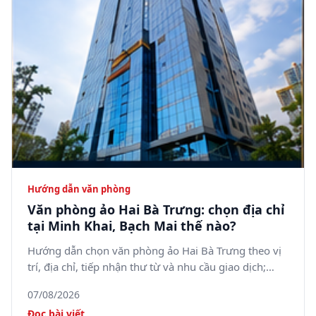
Hướng dẫn văn phòng
Văn phòng ảo Hai Bà Trưng: chọn địa chỉ
tại Minh Khai, Bạch Mai thế nào?
Hướng dẫn chọn văn phòng ảo Hai Bà Trưng theo vị
trí, địa chỉ, tiếp nhận thư từ và nhu cầu giao dịch;
tham khảo 5SOffice tại 05 Minh Khai, phường Bạch
07/08/2026
Mai.
Đọc bài viết