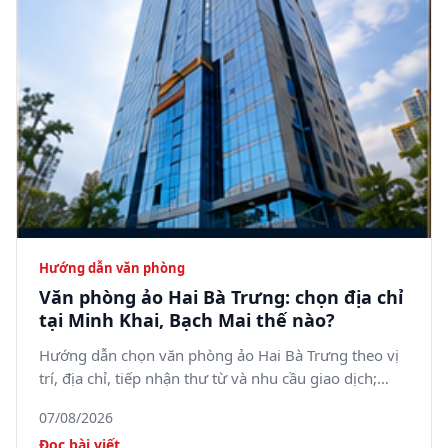
Hướng dẫn văn phòng
Văn phòng ảo Hai Bà Trưng: chọn địa chỉ
tại Minh Khai, Bạch Mai thế nào?
Hướng dẫn chọn văn phòng ảo Hai Bà Trưng theo vị
trí, địa chỉ, tiếp nhận thư từ và nhu cầu giao dịch;
tham khảo 5SOffice tại 05 Minh Khai, phường Bạch
07/08/2026
Mai.
Đọc bài viết