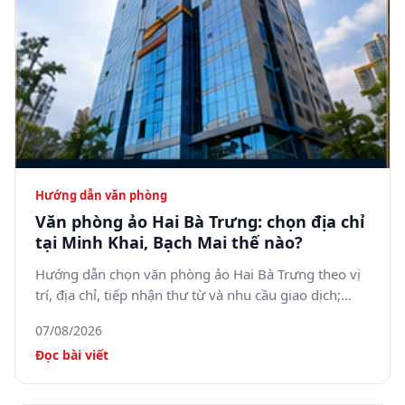
Hướng dẫn văn phòng
Văn phòng ảo Hai Bà Trưng: chọn địa chỉ
tại Minh Khai, Bạch Mai thế nào?
Hướng dẫn chọn văn phòng ảo Hai Bà Trưng theo vị
trí, địa chỉ, tiếp nhận thư từ và nhu cầu giao dịch;
tham khảo 5SOffice tại 05 Minh Khai, phường Bạch
07/08/2026
Mai.
Đọc bài viết