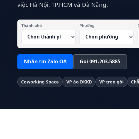
việc Hà Nội, TP.HCM và Đà Nẵng.
Thành phố
Phường
Nhắn tin Zalo OA
Gọi 091.203.5885
Coworking Space
VP ảo ĐKKD
VP trọn gói
Chỗ