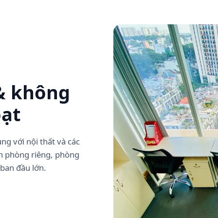
& không
oạt
g với nội thất và các
ăn phòng riêng, phòng
 ban đầu lớn.