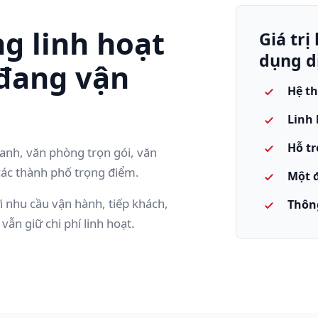
g linh hoạt
Giá tr
dụng d
đang vận
Hệ th
Linh 
Hỗ tr
oanh, văn phòng trọn gói, văn
các thành phố trọng điểm.
Một đ
 nhu cầu vận hành, tiếp khách,
Thông
ẫn giữ chi phí linh hoạt.