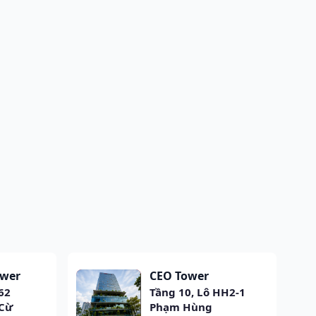
ower
CEO Tower
62
Tầng 10, Lô HH2-1
Cừ
Phạm Hùng