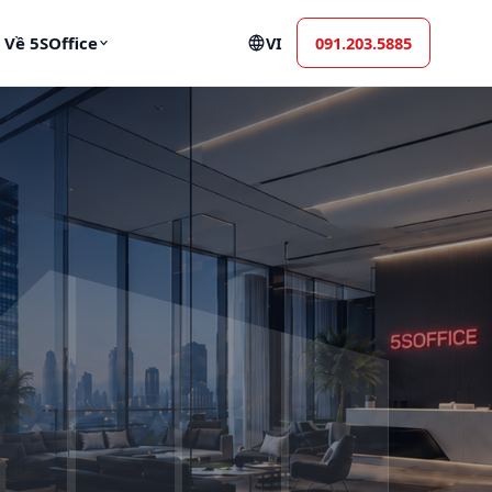
091.203.5885
Về 5SOffice
VI