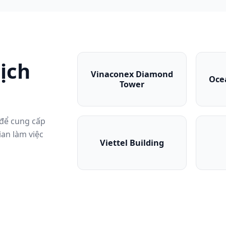
dịch
Vinaconex Diamond
Oce
Tower
Vinaconex Diamond Tow
 để cung cấp
ian làm việc
Viettel Building
Viettel Building