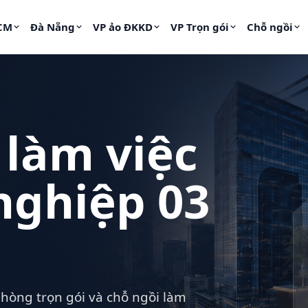
HCM
Đà Nẵng
VP ảo ĐKKD
VP Trọn gói
Chỗ ngồi
 làm việc
nghiệp 03
phòng trọn gói và chỗ ngồi làm