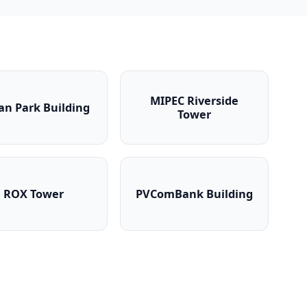
MIPEC Riverside
an Park Building
Tower
er
Ocean Park Building
MIPEC Riverside Towe
ROX Tower
PVComBank Building
ROX Tower
PVComBank Building